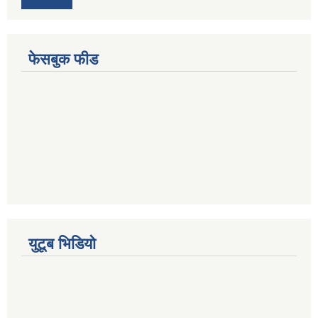
फेसबुक फीड
युटूब भिडियो