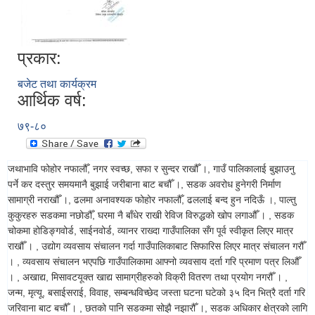
प्रकार:
बजेट तथा कार्यक्रम
आर्थिक वर्ष:
७९-८०
जथाभावि फोहोर नफालौँ, नगर स्वच्छ, सफा र सुन्दर राखौँ ।, गाउँ पालिकालाई बुझाउनु
पर्ने कर दस्तुर समयमानै बुझाई जरीबाना बाट बचौँ ।, सडक अवरोध हुनेगरी निर्माण
सामाग्री नराखौँ ।, ढलमा अनावश्यक फोहोर नफालौँ, ढललाई बन्द हुन नदिऊँ ।, पाल्तु
कुकुरहरु सडकमा नछोडौँ, घरमा नै बाँधेर राखी रेविज विरुद्धको खोप लगाऔँ । , सडक
चोकमा होडिङ्गवोर्ड, साईनवोर्ड, व्यानर राख्दा गाउँपालिका सँग पूर्व स्वीकृत लिएर मात्र
राखौँ । , उद्योग व्यवसाय संचालन गर्दा गाउँपालिकाबाट सिफारिस लिएर मात्र संचालन गरौँ
। , व्यवसाय संचालन भएपछि गाउँपालिकामा आफ्नो व्यवसाय दर्ता गरि प्रमाण पत्र लिऔँ
। , अखाद्य, मिसावटयूक्त खाद्य सामाग्रीहरुको विक्री वितरण तथा प्रयोग नगरौँ । ,
जन्म, मृत्यू, बसाईसराई, विवाह, सम्बन्धविच्छेद जस्ता घटना घटेको ३५ दिन भित्रै दर्ता गरि
जरिवाना बाट बचौँ । , छतको पानि सडकमा सोझै नझारौँ ।, सडक अधिकार क्षेत्रको लागि