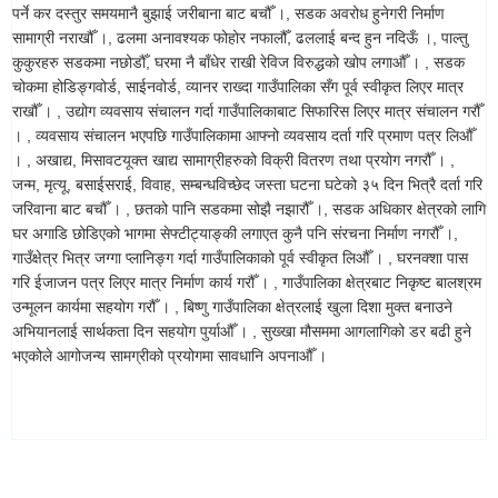
पर्ने कर दस्तुर समयमानै बुझाई जरीबाना बाट बचौँ ।, सडक अवरोध हुनेगरी निर्माण
सामाग्री नराखौँ ।, ढलमा अनावश्यक फोहोर नफालौँ, ढललाई बन्द हुन नदिऊँ ।, पाल्तु
कुकुरहरु सडकमा नछोडौँ, घरमा नै बाँधेर राखी रेविज विरुद्धको खोप लगाऔँ । , सडक
चोकमा होडिङ्गवोर्ड, साईनवोर्ड, व्यानर राख्दा गाउँपालिका सँग पूर्व स्वीकृत लिएर मात्र
राखौँ । , उद्योग व्यवसाय संचालन गर्दा गाउँपालिकाबाट सिफारिस लिएर मात्र संचालन गरौँ
। , व्यवसाय संचालन भएपछि गाउँपालिकामा आफ्नो व्यवसाय दर्ता गरि प्रमाण पत्र लिऔँ
। , अखाद्य, मिसावटयूक्त खाद्य सामाग्रीहरुको विक्री वितरण तथा प्रयोग नगरौँ । ,
जन्म, मृत्यू, बसाईसराई, विवाह, सम्बन्धविच्छेद जस्ता घटना घटेको ३५ दिन भित्रै दर्ता गरि
जरिवाना बाट बचौँ । , छतको पानि सडकमा सोझै नझारौँ ।, सडक अधिकार क्षेत्रको लागि
घर अगाडि छोडिएको भागमा सेफ्टीट्याङ्की लगाएत कुनै पनि संरचना निर्माण नगरौँ ।,
गाउँक्षेत्र भित्र जग्गा प्लानिङ्ग गर्दा गाउँपालिकाको पूर्व स्वीकृत लिऔँ । , घरनक्शा पास
गरि ईजाजन पत्र लिएर मात्र निर्माण कार्य गरौँ । , गाउँपालिका क्षेत्रबाट निकृष्ट बालश्रम
उन्मूलन कार्यमा सहयोग गरौँ । , बिष्णु गाउँपालिका क्षेत्रलाई खुला दिशा मुक्त बनाउने
अभियानलाई सार्थकता दिन सहयोग पुर्याऔँ । , सुख्खा मौसममा आगलागिको डर बढी हुने
भएकोले आगोजन्य सामग्रीको प्रयोगमा सावधानि अपनाऔँ ।