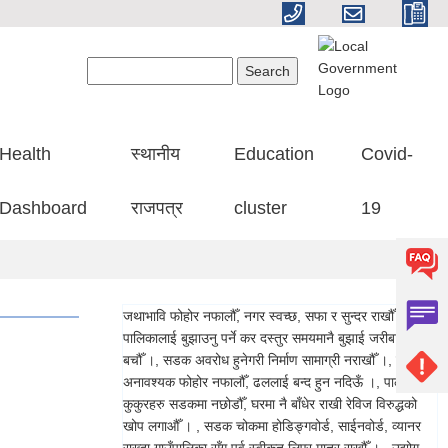
Search form
Search
Health
स्थानीय
Education
Covid-
Dashboard
राजपत्र
cluster
19
जथाभावि फोहोर नफालौँ, नगर स्वच्छ, सफा र सुन्दर राखौँ ।, गाउँ
पालिकालाई बुझाउनु पर्ने कर दस्तुर समयमानै बुझाई जरीबाना बाट
बचौँ ।, सडक अवरोध हुनेगरी निर्माण सामाग्री नराखौँ ।, ढलमा
अनावश्यक फोहोर नफालौँ, ढललाई बन्द हुन नदिऊँ ।, पाल्तु
कुकुरहरु सडकमा नछोडौँ, घरमा नै बाँधेर राखी रेविज विरुद्धको
खोप लगाऔँ । , सडक चोकमा होडिङ्गवोर्ड, साईनवोर्ड, व्यानर