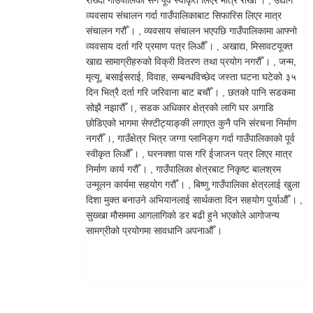
राख्दा गाउँपालिका सँग पूर्व स्वीकृत लिएर मात्र राखौँ । , उद्योग
व्यवसाय संचालन गर्दा गाउँपालिकाबाट सिफारिस लिएर मात्र
संचालन गरौँ । , व्यवसाय संचालन भएपछि गाउँपालिकामा आफ्नो
व्यवसाय दर्ता गरि प्रमाण पत्र लिऔँ । , अखाद्य, मिसावटयूक्त
खाद्य सामाग्रीहरुको विक्री वितरण तथा प्रयोग नगरौँ । , जन्म,
मृत्यू, बसाईसराई, विवाह, सम्बन्धविच्छेद जस्ता घटना घटेको ३५
दिन भित्रै दर्ता गरि जरिवाना बाट बचौँ । , छतको पानि सडकमा
सोझै नझारौँ ।, सडक अधिकार क्षेत्रको लागि घर अगाडि
छोडिएको भागमा सेफ्टीट्याङ्की लगाएत कुनै पनि संरचना निर्माण
नगरौँ ।, गाउँक्षेत्र भित्र जग्गा प्लानिङ्ग गर्दा गाउँपालिकाको पूर्व
स्वीकृत लिऔँ । , घरनक्शा पास गरि ईजाजन पत्र लिएर मात्र
निर्माण कार्य गरौँ । , गाउँपालिका क्षेत्रबाट निकृष्ट बालश्रम
उन्मूलन कार्यमा सहयोग गरौँ । , बिष्णु गाउँपालिका क्षेत्रलाई खुला
दिशा मुक्त बनाउने अभियानलाई सार्थकता दिन सहयोग पुर्याऔँ । ,
सुख्खा मौसममा आगलागिको डर बढी हुने भएकोले आगोजन्य
सामग्रीको प्रयोगमा सावधानि अपनाऔँ ।