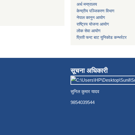
अर्थ मन्त्रालय
केन्द्रीय पञ्जिकरण विभाग
नेपाल कानुन आयोग
राष्ट्रिय योजना आयोग
लोक सेवा आयोग
प्रिती फन्ट बाट युनिकोड कन्भर्रटर
सूचना अधिकारी
सुनिल कुमार यादव
9854039544