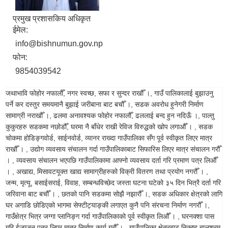
प्रमुख प्रशासकिय अधिकृत
ईमेल:
info@bishnumun.gov.np
फोन:
9854039542
जथाभावि फोहोर नफालौँ, नगर स्वच्छ, सफा र सुन्दर राखौँ ।, गाउँ पालिकालाई बुझाउनु
पर्ने कर दस्तुर समयमानै बुझाई जरीबाना बाट बचौँ ।, सडक अवरोध हुनेगरी निर्माण
सामाग्री नराखौँ ।, ढलमा अनावश्यक फोहोर नफालौँ, ढललाई बन्द हुन नदिऊँ ।, पाल्तु
कुकुरहरु सडकमा नछोडौँ, घरमा नै बाँधेर राखी रेविज विरुद्धको खोप लगाऔँ । , सडक
चोकमा होडिङ्गवोर्ड, साईनवोर्ड, व्यानर राख्दा गाउँपालिका सँग पूर्व स्वीकृत लिएर मात्र
राखौँ । , उद्योग व्यवसाय संचालन गर्दा गाउँपालिकाबाट सिफारिस लिएर मात्र संचालन गरौँ
। , व्यवसाय संचालन भएपछि गाउँपालिकामा आफ्नो व्यवसाय दर्ता गरि प्रमाण पत्र लिऔँ
। , अखाद्य, मिसावटयूक्त खाद्य सामाग्रीहरुको विक्री वितरण तथा प्रयोग नगरौँ । ,
जन्म, मृत्यू, बसाईसराई, विवाह, सम्बन्धविच्छेद जस्ता घटना घटेको ३५ दिन भित्रै दर्ता गरि
जरिवाना बाट बचौँ । , छतको पानि सडकमा सोझै नझारौँ ।, सडक अधिकार क्षेत्रको लागि
घर अगाडि छोडिएको भागमा सेफ्टीट्याङ्की लगाएत कुनै पनि संरचना निर्माण नगरौँ ।,
गाउँक्षेत्र भित्र जग्गा प्लानिङ्ग गर्दा गाउँपालिकाको पूर्व स्वीकृत लिऔँ । , घरनक्शा पास
गरि ईजाजन पत्र लिएर मात्र निर्माण कार्य गरौँ । , गाउँपालिका क्षेत्रबाट निकृष्ट बालश्रम