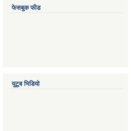
फेसबुक फीड
युटूब भिडियो