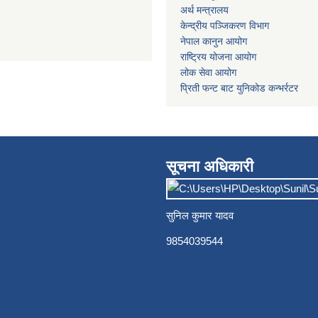
अर्थ मन्त्रालय
केन्द्रीय पञ्जिकरण विभाग
नेपाल कानुन आयोग
राष्ट्रिय योजना आयोग
लोक सेवा आयोग
प्रिती फन्ट बाट युनिकोड कन्भर्रटर
सूचना अधिकारी
सुनिल कुमार यादव
9854039544