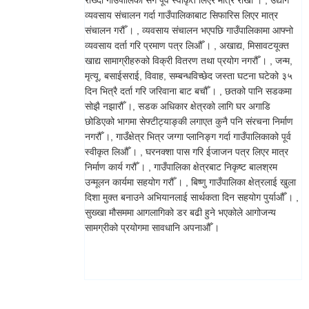
राख्दा गाउँपालिका सँग पूर्व स्वीकृत लिएर मात्र राखौँ । , उद्योग
व्यवसाय संचालन गर्दा गाउँपालिकाबाट सिफारिस लिएर मात्र
संचालन गरौँ । , व्यवसाय संचालन भएपछि गाउँपालिकामा आफ्नो
व्यवसाय दर्ता गरि प्रमाण पत्र लिऔँ । , अखाद्य, मिसावटयूक्त
खाद्य सामाग्रीहरुको विक्री वितरण तथा प्रयोग नगरौँ । , जन्म,
मृत्यू, बसाईसराई, विवाह, सम्बन्धविच्छेद जस्ता घटना घटेको ३५
दिन भित्रै दर्ता गरि जरिवाना बाट बचौँ । , छतको पानि सडकमा
सोझै नझारौँ ।, सडक अधिकार क्षेत्रको लागि घर अगाडि
छोडिएको भागमा सेफ्टीट्याङ्की लगाएत कुनै पनि संरचना निर्माण
नगरौँ ।, गाउँक्षेत्र भित्र जग्गा प्लानिङ्ग गर्दा गाउँपालिकाको पूर्व
स्वीकृत लिऔँ । , घरनक्शा पास गरि ईजाजन पत्र लिएर मात्र
निर्माण कार्य गरौँ । , गाउँपालिका क्षेत्रबाट निकृष्ट बालश्रम
उन्मूलन कार्यमा सहयोग गरौँ । , बिष्णु गाउँपालिका क्षेत्रलाई खुला
दिशा मुक्त बनाउने अभियानलाई सार्थकता दिन सहयोग पुर्याऔँ । ,
सुख्खा मौसममा आगलागिको डर बढी हुने भएकोले आगोजन्य
सामग्रीको प्रयोगमा सावधानि अपनाऔँ ।