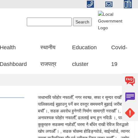
Search form
Search
Health
स्थानीय
Education
Covid-
Dashboard
राजपत्र
cluster
19
जथाभावि फोहोर नफालौँ, नगर स्वच्छ, सफा र सुन्दर राखौँ ।, गाउँ
पालिकालाई बुझाउनु पर्ने कर दस्तुर समयमानै बुझाई जरीबाना बाट
बचौँ ।, सडक अवरोध हुनेगरी निर्माण सामाग्री नराखौँ ।, ढलमा
अनावश्यक फोहोर नफालौँ, ढललाई बन्द हुन नदिऊँ ।, पाल्तु
कुकुरहरु सडकमा नछोडौँ, घरमा नै बाँधेर राखी रेविज विरुद्धको
खोप लगाऔँ । , सडक चोकमा होडिङ्गवोर्ड, साईनवोर्ड, व्यानर