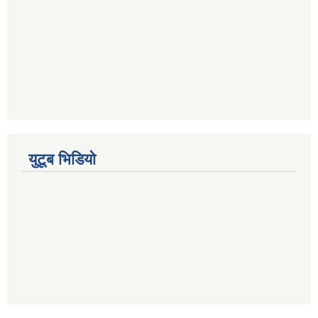
युटूब भिडियो