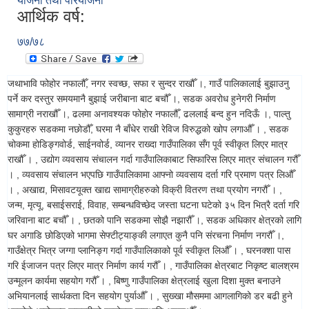
योजना तथा परियोजना
आर्थिक वर्ष:
७७/७८
जथाभावि फोहोर नफालौँ, नगर स्वच्छ, सफा र सुन्दर राखौँ ।, गाउँ पालिकालाई बुझाउनु
पर्ने कर दस्तुर समयमानै बुझाई जरीबाना बाट बचौँ ।, सडक अवरोध हुनेगरी निर्माण
सामाग्री नराखौँ ।, ढलमा अनावश्यक फोहोर नफालौँ, ढललाई बन्द हुन नदिऊँ ।, पाल्तु
कुकुरहरु सडकमा नछोडौँ, घरमा नै बाँधेर राखी रेविज विरुद्धको खोप लगाऔँ । , सडक
चोकमा होडिङ्गवोर्ड, साईनवोर्ड, व्यानर राख्दा गाउँपालिका सँग पूर्व स्वीकृत लिएर मात्र
राखौँ । , उद्योग व्यवसाय संचालन गर्दा गाउँपालिकाबाट सिफारिस लिएर मात्र संचालन गरौँ
। , व्यवसाय संचालन भएपछि गाउँपालिकामा आफ्नो व्यवसाय दर्ता गरि प्रमाण पत्र लिऔँ
। , अखाद्य, मिसावटयूक्त खाद्य सामाग्रीहरुको विक्री वितरण तथा प्रयोग नगरौँ । ,
जन्म, मृत्यू, बसाईसराई, विवाह, सम्बन्धविच्छेद जस्ता घटना घटेको ३५ दिन भित्रै दर्ता गरि
जरिवाना बाट बचौँ । , छतको पानि सडकमा सोझै नझारौँ ।, सडक अधिकार क्षेत्रको लागि
घर अगाडि छोडिएको भागमा सेफ्टीट्याङ्की लगाएत कुनै पनि संरचना निर्माण नगरौँ ।,
गाउँक्षेत्र भित्र जग्गा प्लानिङ्ग गर्दा गाउँपालिकाको पूर्व स्वीकृत लिऔँ । , घरनक्शा पास
गरि ईजाजन पत्र लिएर मात्र निर्माण कार्य गरौँ । , गाउँपालिका क्षेत्रबाट निकृष्ट बालश्रम
उन्मूलन कार्यमा सहयोग गरौँ । , बिष्णु गाउँपालिका क्षेत्रलाई खुला दिशा मुक्त बनाउने
अभियानलाई सार्थकता दिन सहयोग पुर्याऔँ । , सुख्खा मौसममा आगलागिको डर बढी हुने